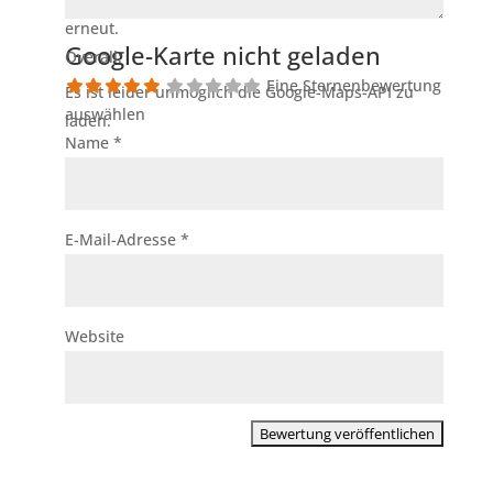
erneut.
Google-Karte nicht geladen
Overall:
Eine Sternenbewertung
Es ist leider unmöglich die Google-Maps-API zu
auswählen
laden.
Name
*
E-Mail-Adresse
*
Website