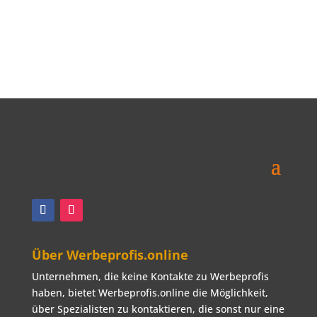
international accounts Team
management and coaching Pitch
support UX CONCEPT. UX strategy
Service design Interaction design
Usability review Research Use cases
User journeys Personas Concept copy
writing Uselab guidelines & support
Basic concept
Weiterlesen …
Über Werbeprofis.online
Unternehmen, die keine Kontakte zu Werbeprofis
haben, bietet Werbeprofis.online die Möglichkeit,
über Spezialisten zu kontaktieren, die sonst nur eine