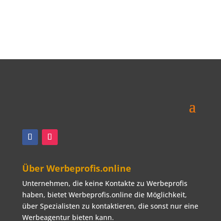
vorzustellen. NuSuccess ist ein global
agierendes Unternehmen mit 20
Standorten weltweit und unser Riesen-
Team aus kreativen Köpfen steht Ihnen
zur Verfügung, um gemeinsam
spannende Konzepte zu
Weiterlesen …
Über Werbeprofis.online
Unternehmen, die keine Kontakte zu Werbeprofis
haben, bietet Werbeprofis.online die Möglichkeit,
über Spezialisten zu kontaktieren, die sonst nur eine
Werbeagentur bieten kann.