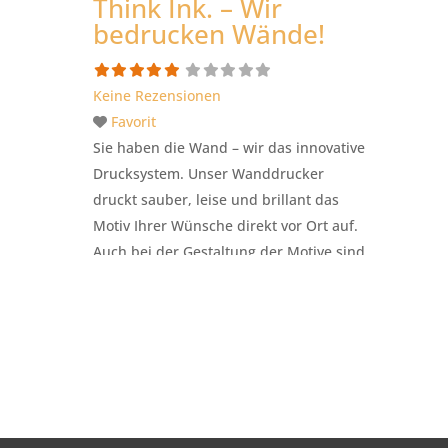
Think Ink. – Wir
bedrucken Wände!
Keine Rezensionen
Favorit
Sie haben die Wand – wir das innovative
Drucksystem. Unser Wanddrucker
druckt sauber, leise und brillant das
Motiv Ihrer Wünsche direkt vor Ort auf.
Auch bei der Gestaltung der Motive sind
– mit über 25 Jahren Erfahrung als
Werbeagentur – wir gerne behilflich.
www.wanddruck.team
Weiterlesen …