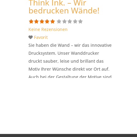
Think Ink. – Wir
bedrucken Wände!
Keine Rezensionen
Favorit
Sie haben die Wand – wir das innovative
Drucksystem. Unser Wanddrucker
druckt sauber, leise und brillant das
Motiv Ihrer Wünsche direkt vor Ort auf.
Auch bei der Gestaltung der Motive sind
– mit über 25 Jahren Erfahrung als
Werbeagentur – wir gerne behilflich.
www.wanddruck.team
Weiterlesen …