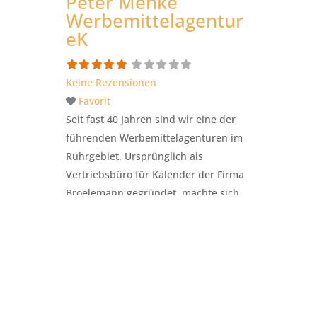
Peter Menke
Werbeartikler
Weiterlesen …
Werbemittelagentur
eK
Keine Rezensionen
Favorit
Seit fast 40 Jahren sind wir eine der
führenden Werbemittelagenturen im
Ruhrgebiet. Ursprünglich als
Vertriebsbüro für Kalender der Firma
Broelemann gegründet, machte sich
Peter Menke im Jahr 1976 als
Handelsvertreter für diese Marke
selbständig und erweiterte das
Markenportfolio um Produkte der
Firmen Rosenthal, Parker und Schwan-
Stabilo. Im Laufe der Jahre kamen