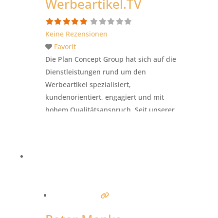
Werbeartikel.TV
Keine Rezensionen
Favorit
Die Plan Concept Group hat sich auf die
Dienstleistungen rund um den
Werbeartikel spezialisiert,
kundenorientiert, engagiert und mit
hohem Qualitätsanspruch. Seit unserer
Unternehmensgründung 1993 befindet
sich unser Unternehmen im stetigen
Wandel, um dem Markt immer einen
Schritt voraus zu sein. Dazu gehört auch
über den “Tellerrand” hinauszublicken,
Trends zu erkennen und sich
dahingehend weiter zu entwickeln. So
sind wir z.B. einer der ersten