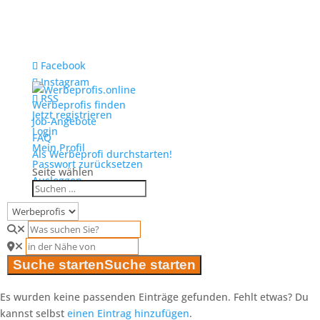
Facebook
Instagram
RSS
Werbeprofis finden
Jetzt registrieren
Job-Angebote
Login
FAQ
Mein Profil
Als Werbeprofi durchstarten!
Passwort zurücksetzen
Seite wählen
Ausloggen
Suche starten
Suche starten
Es wurden keine passenden Einträge gefunden. Fehlt etwas? Du
kannst selbst
einen Eintrag hinzufügen
.