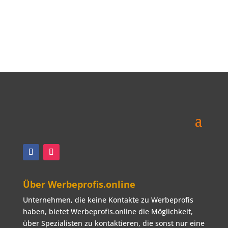
Magazin von Influencern für Menschen
aus aller Welt. WO!S selektiert,
kommentiert, testet, bewertet und legt
die Trends von morgen fest. Wir sind
Influencer aus aller Welt mit den
verschiedensten Talenten und
Qualifikationen und bringen
Innovationen
Weiterlesen …
Über Werbeprofis.online
Unternehmen, die keine Kontakte zu Werbeprofis
haben, bietet Werbeprofis.online die Möglichkeit,
über Spezialisten zu kontaktieren, die sonst nur eine