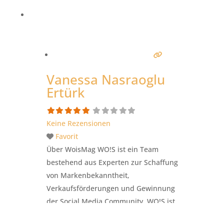
vorzustellen. NuSuccess ist ein global
agierendes Unternehmen mit 20
Standorten weltweit und unser Riesen-
Team aus kreativen Köpfen steht Ihnen
zur Verfügung, um gemeinsam
spannende Konzepte zu
Weiterlesen …
Vanessa Nasraoglu
Ertürk
Keine Rezensionen
Favorit
Über WoisMag WO!S ist ein Team
bestehend aus Experten zur Schaffung
von Markenbekanntheit,
Verkaufsförderungen und Gewinnung
der Social Media Community. WO!S ist
ein international verbreitetes online