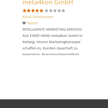
meta4kon GmbH
Keine Rezensionen
Favorit
INTELLIGENTE MARKETING-SERVICES
AUS EINER HAND meta4kon GmbH in
Kettwig: Unsere Marketingkonzepte
schaffen es, Kunden dauerhaft zu
begeistern. Branchenübergreifend
erhalten Sie alle Marketing-Services bei
uns ganzheitlich aus einer Hand. Mit
über 20 Jahren Erfahrung und Know-
how vereint die meta4kon als
Fullservice-Agentur die Kernbereiche
Kommunikation, Kreation und Design,
Onlinemarketing, Produktion, Logistik
und Versand. Unser erfahrenes Team