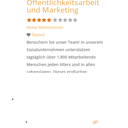
Öffentlichkeitsarbeit
und Marketing
Keine Rezensionen
Favorit
Bereichern Sie unser Team! In unserem
Sozialunternehmen unterstützen
tagtäglich über 1.800 Mitarbeitende
Menschen jeden Alters und in allen
Lebens­lagen. Dieses großartige
Engagement unserer Belegschaft
werden wir mit Ihrer Hilfe zukünftig
noch besser nach außen
kommunizieren! Für unsere
Geschäftsstelle in Schwabach suchen
wir ab Dezember 2021
eine*n Mitarbeiter*in