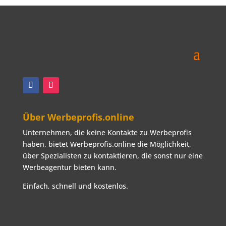
Erfahren Sie mehr auf unserer Web-Site:
itw-schindler.de Wir suchen zur
Verstärkung unseres Teams für unsere
Weiterlesen …
Über Werbeprofis.online
Unternehmen, die keine Kontakte zu Werbeprofis
haben, bietet Werbeprofis.online die Möglichkeit,
über Spezialisten zu kontaktieren, die sonst nur eine
Werbeagentur bieten kann.
Einfach, schnell und kostenlos.