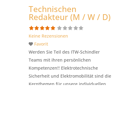
Öffentlichkeitsarbeit und Marketing in
Technischen
Teilzeit (20 – 25 Std. / Woche); zunächst
Redakteur (M / W / D)
befristet als
Schwangerschaftsvertretung
Weiterlesen …
Keine Rezensionen
Favorit
Werden Sie Teil des ITW-Schindler
Teams mit ihren persönlichen
Kompetenzen!! Elektrotechnische
Sicherheit und Elektromobilität sind die
Kernthemen für unsere individuellen
Beratungen und technischen
Schulungen. Unsere Kunden sind vor
allem Großkonzerne, zu denen
renommierte Fahrzeughersteller und
Industriebetriebe in Deutschland zählen
– Im Inland, aber auch international.